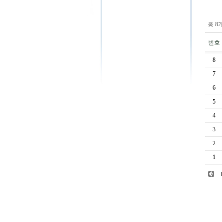
총
8
번호
8
7
6
5
4
3
2
1