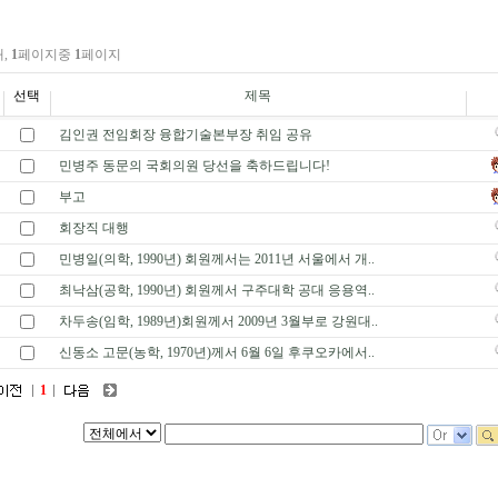
개,
1
페이지중
1
페이지
선택
제목
김인권 전임회장 융합기술본부장 취임 공유
민병주 동문의 국회의원 당선을 축하드립니다!
부고
회장직 대행
민병일(의학, 1990년) 회원께서는 2011년 서울에서 개..
최낙삼(공학, 1990년) 회원께서 구주대학 공대 응용역..
차두송(임학, 1989년)회원께서 2009년 3월부로 강원대..
신동소 고문(농학, 1970년)께서 6월 6일 후쿠오카에서..
1