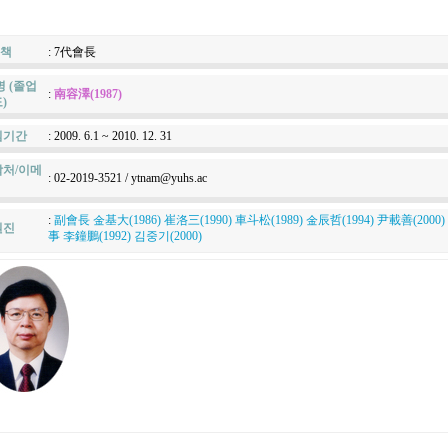
 책
: 7代會長
명 (졸업
:
南容澤(1987)
)
임기간
: 2009. 6.1 ~ 2010. 12. 31
처/이메
: 02-2019-3521 / ytnam@yuhs.ac
:
副會長 金基大(1986) 崔洛三(1990) 車斗松(1989) 金辰哲(1994) 尹載善(2000)
원진
事 李鐘鵬(1992) 김중기(2000)