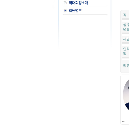
직
성 
년도
재
연락
일
임
...