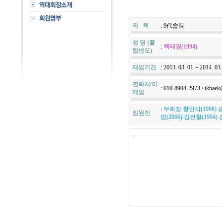
직 책
: 9代會長
성 명 (졸
:
백태경(1994)
업년도)
재임기간
: 2013. 03. 01 ~ 2014. 03
연락처/이
: 010-8904-2973 / tkbaek
메일
:
부회장 황인식(1998) 송
임원진
범(2006) 김진철(1994)
...